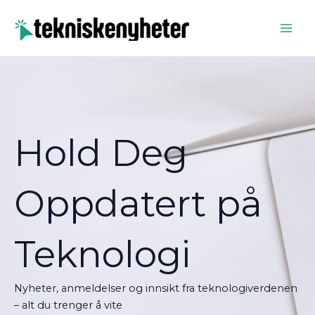
Skip
to
content
Hold Deg
Oppdatert på
Teknologi
Nyheter, anmeldelser og innsikt fra teknologiverdenen
– alt du trenger å vite